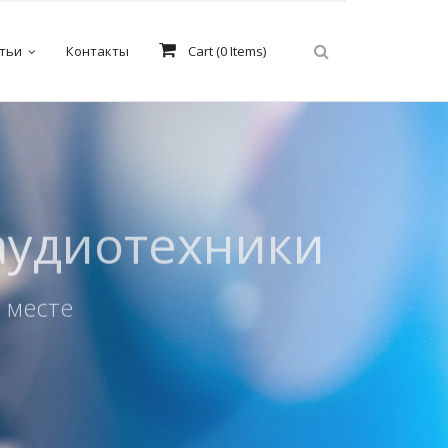
тьи
Контакты
Cart (
0
Items)
бочих дней
си