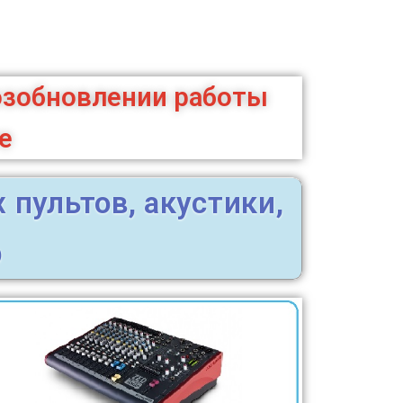
озобновлении работы
е
пультов, акустики,
р