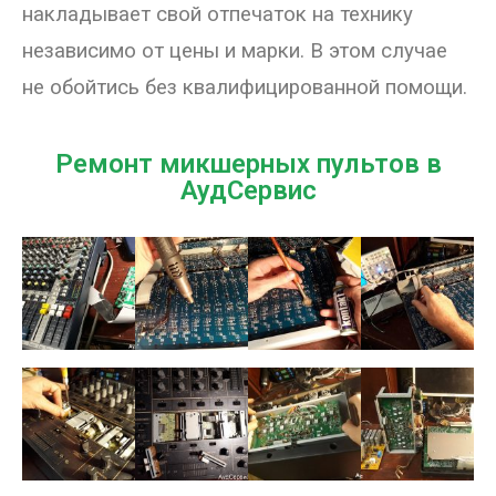
накладывает свой отпечаток на технику
Магазин
независимо от цены и марки. В этом случае
не обойтись без квалифицированной помощи.
Наши работы
Отзывы
Ремонт микшерных пультов в
Гарантия
АудСервис
Доставка и оплата
Статьи
- Улучшение звучания усилителя: развеиваем мифы о
апгрейде
- Последствия любительской установки Bluetooth модуля.
Реальный случай
- Аудиосистема для открытой площадки. Секреты
инсталляции