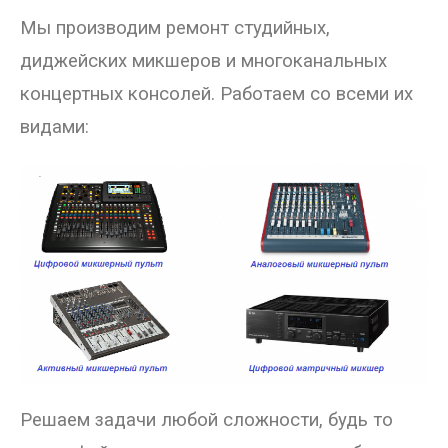
Мы
производим ремонт студийных,
- Покупка усилителя после апгрейда. Случай с Амфитоном
диджейских микшеров и многоканальных
- Конфигурирование и настройка акустических систем для
концертных консолей.
Работаем со всеми их
концертных залов
видами:
- Улучшаем звучание — подготовка помещения для
прослушивания музыки.
- Выбираем автомагнитолу
Контакты
Cart (
0
Items)
Решаем задачи любой сложности, будь то