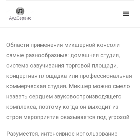
Услуги
Области применения микшерной консоли
- Ремонт автомагнитол
самые разнообразные: домашняя студия,
- Ремонт усилителей и AV-ресиверов
система озвучивания торговой площади,
- Ремонт микшерных пультов и консолей
концертная площадка или профессиональная
коммерческая студия. Микшер можно смело
- Ремонт активной акустики
назвать сердцем звуковоспроизводящего
- Ремонт домашних кинотеатров
комплекса, поэтому когда он выходит из
- Ремонт музыкальных центров
строя мероприятие оказывается под угрозой.
- Ремонт аудио для клубов, ресторанов, школ
Разумеется, интенсивное использование
- Изготовление усилителей