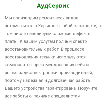
АудСервис
- Покупка усилителя после апгрейда. Случай с Амфитоном
Мы производим ремонт всех видов
- Конфигурирование и настройка акустических систем для
концертных залов
автомагнитол в Харькове любой сложности, в
- Улучшаем звучание — подготовка помещения для
том числе нивелируем сложные дефекты
прослушивания музыки.
платы. К вашим услугам полный спектр
- Выбираем автомагнитолу
восстановительных работ. В процессе
восстановления техники используются
Контакты
компоненты зарекомендовавших себя на
Cart (
0
Items)
рынке радиоэлектроники производителей,
поэтому надежная и долговечная работа
Вашего устройства гарантирована. Поручите
все заботы о технике специалистам!