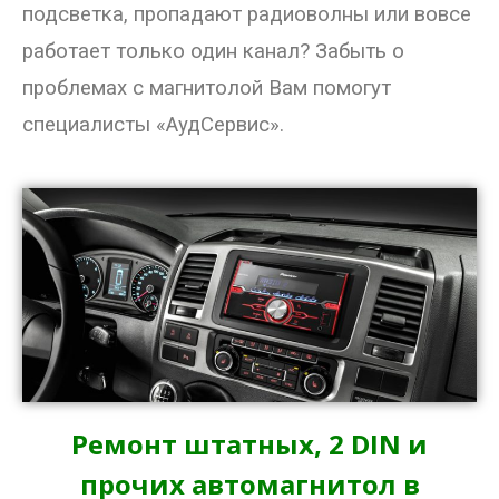
подсветка, пропадают радиоволны или вовсе
Магазин
работает только один канал? Забыть о
проблемах с магнитолой Вам помогут
Наши работы
специалисты «АудСервис».
Отзывы
Гарантия
Доставка и оплата
Статьи
- Улучшение звучания усилителя: развеиваем мифы о
апгрейде
- Последствия любительской установки Bluetooth модуля.
Реальный случай
Ремонт штатных, 2 DIN и
- Аудиосистема для открытой площадки. Секреты
прочих автомагнитол в
инсталляции