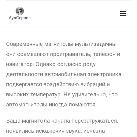
Услуги
Современные магнитолы мультизадачны —
- Ремонт автомагнитол
они совмещают проигрыватель, телефон и
- Ремонт усилителей и AV-ресиверов
навигатор. Однако согласно роду
- Ремонт микшерных пультов и консолей
деятельности автомобильная электроника
подвергается воздействию вибраций и
- Ремонт активной акустики
высоких температур. Не удивительно, что
- Ремонт домашних кинотеатров
автомагнитолы иногда ломаются.
- Ремонт музыкальных центров
Ваша магнитола начала перезагружаться,
- Ремонт аудио для клубов, ресторанов, школ
появились искажения звука, исчезла
- Изготовление усилителей