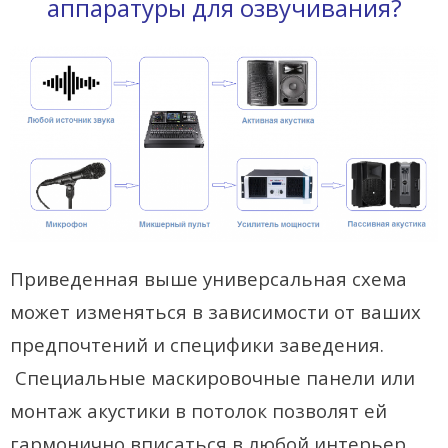
аппаратуры для озвучивания?
Магазин
Наши работы
Отзывы
Гарантия
Доставка и оплата
Статьи
Приведенная выше универсальная схема
- Улучшение звучания усилителя: развеиваем мифы о
может изменяться в зависимости от ваших
апгрейде
предпочтений и специфики заведения.
- Последствия любительской установки Bluetooth модуля.
Специальные маскировочные панели или
Реальный случай
монтаж акустики в потолок позволят ей
- Аудиосистема для открытой площадки. Секреты
инсталляции
гармонично вписаться в любой интерьер.