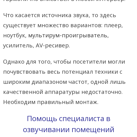
- Покупка усилителя после апгрейда. Случай с Амфитоном
Что касается источника звука, то здесь
- Конфигурирование и настройка акустических систем для
существует множество вариантов: плеер,
концертных залов
ноутбук,
мультирум-проигрыватель
,
- Улучшаем звучание — подготовка помещения для
усилитель, AV-ресивер.
прослушивания музыки.
Однако для того, чтобы посетители могли
- Выбираем автомагнитолу
почувствовать весь потенциал техники с
Контакты
широким диапазоном частот, одной лишь
Cart (
0
Items)
качественной аппаратуры недостаточно.
Необходим правильный монтаж.
Помощь специалиста в
озвучивании помещений