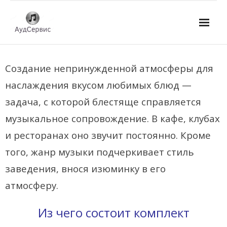
Услуги
Создание непринужденной атмосферы для
- Ремонт автомагнитол
наслаждения вкусом любимых блюд —
- Ремонт усилителей и AV-ресиверов
задача, с которой блестяще справляется
музыкальное сопровождение. В кафе, клубах
- Ремонт микшерных пультов и консолей
и ресторанах оно звучит постоянно. Кроме
- Ремонт активной акустики
того, жанр музыки подчеркивает стиль
- Ремонт домашних кинотеатров
заведения, внося изюминку в его
- Ремонт музыкальных центров
атмосферу.
- Ремонт аудио для клубов, ресторанов, школ
Из чего состоит комплект
- Изготовление усилителей