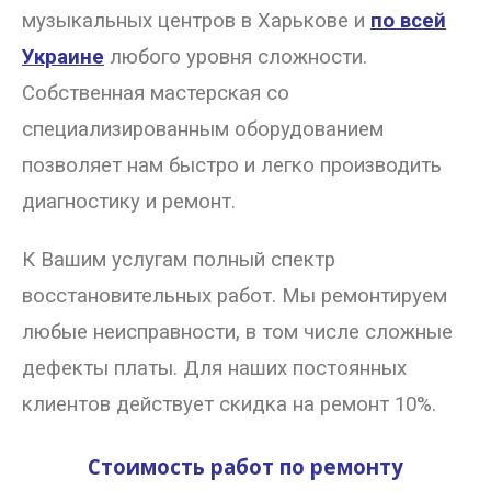
музыкальных центров в Харькове и
по всей
- Покупка усилителя после апгрейда. Случай с Амфитоном
Украине
любого уровня сложности.
- Конфигурирование и настройка акустических систем для
Собственная мастерская со
концертных залов
специализированным оборудованием
- Улучшаем звучание — подготовка помещения для
позволяет нам быстро и легко производить
прослушивания музыки.
диагностику и ремонт.
- Выбираем автомагнитолу
К Вашим услугам полный спектр
Контакты
восстановительных работ.
Мы ремонтируем
Cart (
0
Items)
любые неисправности, в том числе сложные
дефекты платы.
Для наших постоянных
клиентов действует скидка на ремонт 10%.
Стоимость работ по ремонту