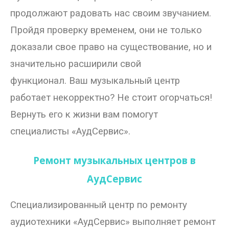
продолжают радовать нас своим звучанием.
Магазин
Пройдя проверку временем, они не только
Наши работы
доказали свое право на существование, но и
значительно расширили свой
Отзывы
функционал. Ваш музыкальный центр
Гарантия
работает некорректно? Не стоит огорчаться!
Доставка и оплата
Вернуть его к жизни вам помогут
Статьи
специалисты «АудСервис».
- Улучшение звучания усилителя: развеиваем мифы о
Ремонт музыкальных центров в
апгрейде
АудСервис
- Последствия любительской установки Bluetooth модуля.
Реальный случай
Специализированный центр по ремонту
- Аудиосистема для открытой площадки. Секреты
аудиотехники «АудСервис» выполняет ремонт
инсталляции