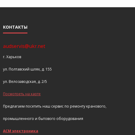
- Покупка усилителя после апгрейда. Случай с Амфитоном
- Конфигурирование и настройка акустических систем для
КОНТАКТЫ
концертных залов
- Улучшаем звучание — подготовка помещения для
audservis@ukr.net
прослушивания музыки.
г. Харьков
- Выбираем автомагнитолу
ул. Полтавский шлях, д. 155
Контакты
ул. Велозаводская, д. 2/5
Cart (
0
Items)
Посмотреть на карте
Предлагаем посетить наш сервис по ремонту кранового,
промышленного и бытового оборудования
АСМ электроника