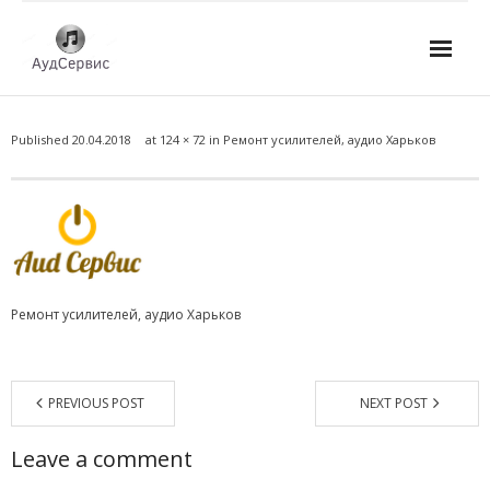
Услуги
Published
20.04.2018
at
124 × 72
in
Ремонт усилителей, аудио Харьков
- Ремонт автомагнитол
- Ремонт усилителей и AV-ресиверов
- Ремонт микшерных пультов и консолей
- Ремонт активной акустики
Ремонт усилителей, аудио Харьков
- Ремонт домашних кинотеатров
- Ремонт музыкальных центров
PREVIOUS POST
NEXT POST
- Ремонт аудио для клубов, ресторанов, школ
Leave a comment
- Изготовление усилителей