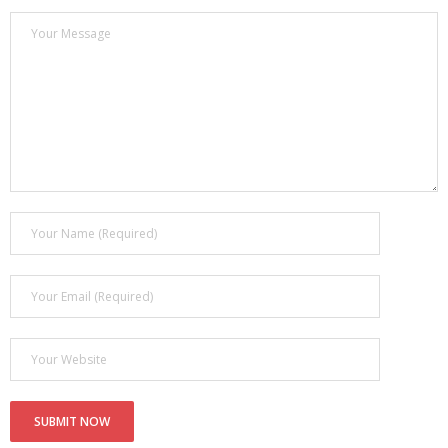
Магазин
Наши работы
Отзывы
Гарантия
Доставка и оплата
Статьи
- Улучшение звучания усилителя: развеиваем мифы о
апгрейде
- Последствия любительской установки Bluetooth модуля.
Реальный случай
- Аудиосистема для открытой площадки. Секреты
инсталляции