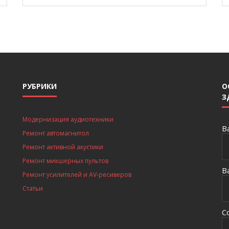
РУБРИКИ
О
З
Модернизация аудиотехники
В
Ремонт автомагнитол
Ремонт активной акустики
Ремонт микшерных пультов
В
Ремонт усилителей и AV-ресиверов
Статьи
С