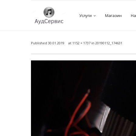
Услуги
Магазин
На
Published
30.01.2019
at
1152 × 1737
in
20190112_174631