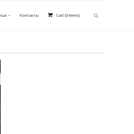
тьи
Контакты
Cart (
0
Items)