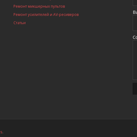
Ремонт микшерных пультов
В
Ремонт усилителей и AV-ресиверов
Статьи
С
ss
.