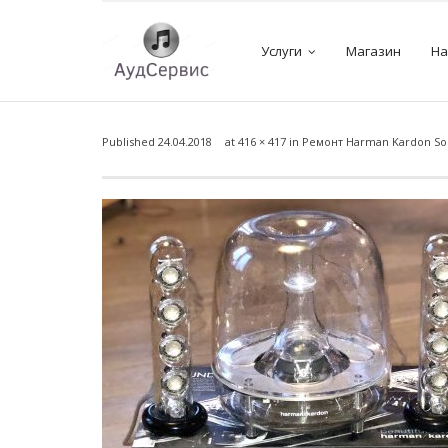
Услуги
Магазин
На
Published
24.04.2018
at
416 × 417
in
Ремонт Harman Kardon Sou