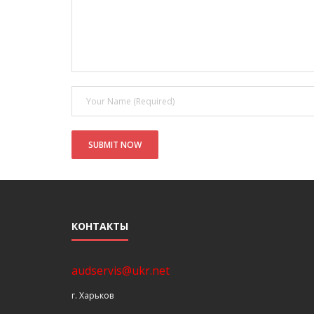
КОНТАКТЫ
audservis@ukr.net
г. Харьков