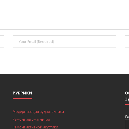
РУБРИКИ
О
З
Модернизация аудиотехники
В
Ремонт автомагнитол
Ремонт активной акустики