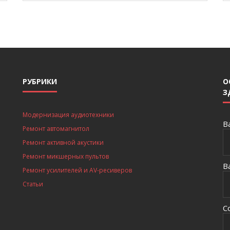
РУБРИКИ
О
З
Модернизация аудиотехники
В
Ремонт автомагнитол
Ремонт активной акустики
Ремонт микшерных пультов
В
Ремонт усилителей и AV-ресиверов
Статьи
С