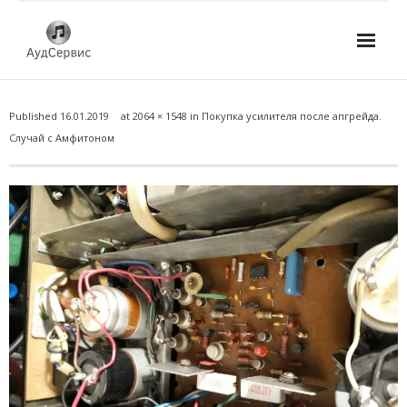
Услуги
Published
16.01.2019
at
2064 × 1548
in
Покупка усилителя после апгрейда.
- Ремонт автомагнитол
Случай с Амфитоном
- Ремонт усилителей и AV-ресиверов
- Ремонт микшерных пультов и консолей
- Ремонт активной акустики
- Ремонт домашних кинотеатров
- Ремонт музыкальных центров
- Ремонт аудио для клубов, ресторанов, школ
- Изготовление усилителей