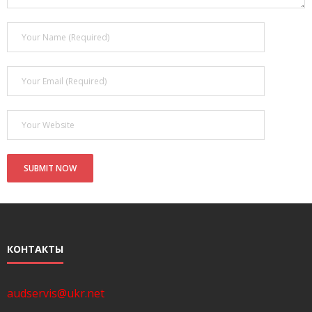
- Покупка усилителя после апгрейда. Случай с Амфитоном
- Конфигурирование и настройка акустических систем для
концертных залов
- Улучшаем звучание — подготовка помещения для
прослушивания музыки.
- Выбираем автомагнитолу
Контакты
Cart (
0
Items)
КОНТАКТЫ
audservis@ukr.net