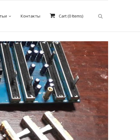
тьи
Контакты
Cart (
0
Items)