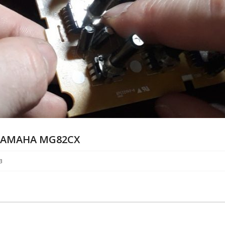
AMAHA MG82CX
В