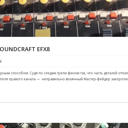
OUNDCRAFT EFX8
В
ным способом. Судя по следам грели феном так, что часть деталей отпал
ителя правого канала — неправильно впаянный Мастер-фейдер закоро