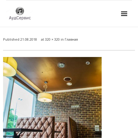
Услуги
Published
21.08.2018
at
320 × 320
in
Главная
- Ремонт автомагнитол
- Ремонт усилителей и AV-ресиверов
- Ремонт микшерных пультов и консолей
- Ремонт активной акустики
- Ремонт домашних кинотеатров
- Ремонт музыкальных центров
- Ремонт аудио для клубов, ресторанов, школ
- Изготовление усилителей