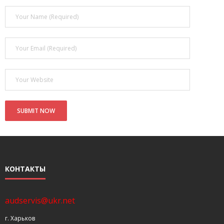
- Покупка усилителя после апгрейда. Случай с Амфитоном
- Конфигурирование и настройка акустических систем для
концертных залов
- Улучшаем звучание — подготовка помещения для
прослушивания музыки.
- Выбираем автомагнитолу
Контакты
Cart (
0
Items)
КОНТАКТЫ
audservis@ukr.net
г. Харьков