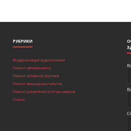
РУБРИКИ
О
З
Модернизация аудиотехники
В
Ремонт автомагнитол
Ремонт активной акустики
Ремонт микшерных пультов
В
Ремонт усилителей и AV-ресиверов
Статьи
С