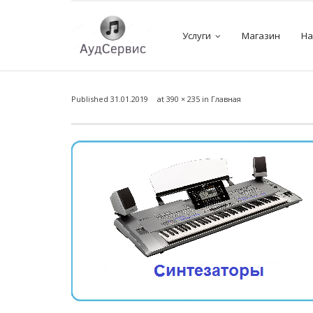
Услуги
Магазин
На
Published
31.01.2019
at
390 × 235
in
Главная