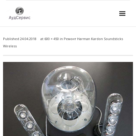
Услуги
Published
24.04.2018
at
600 × 450
in
Ремонт Harman Kardon Soundsticks
- Ремонт автомагнитол
Wireless
- Ремонт усилителей и AV-ресиверов
- Ремонт микшерных пультов и консолей
- Ремонт активной акустики
- Ремонт домашних кинотеатров
- Ремонт музыкальных центров
- Ремонт аудио для клубов, ресторанов, школ
- Изготовление усилителей