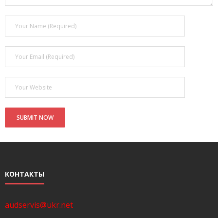
- Покупка усилителя после апгрейда. Случай с Амфитоном
- Конфигурирование и настройка акустических систем для
концертных залов
- Улучшаем звучание — подготовка помещения для
прослушивания музыки.
- Выбираем автомагнитолу
Контакты
Cart (
0
Items)
КОНТАКТЫ
audservis@ukr.net