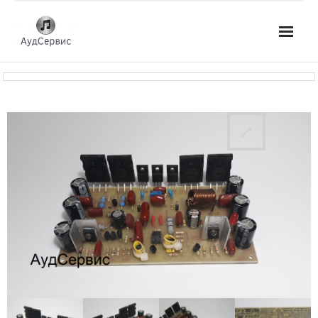
Услуги
- Ремонт автомагнитол
- Ремонт усилителей и AV-ресиверов
- Ремонт микшерных пультов и консолей
- Ремонт активной акустики
- Ремонт домашних кинотеатров
- Ремонт музыкальных центров
- Ремонт аудио для клубов, ресторанов, школ
- Изготовление усилителей