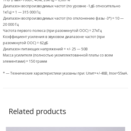
Диапазон воспроизводимых частот (по уровню -1дБ относительно
1кГц) = 1 — 315 000 Гц
Диапазон воспроизводимых частот (по отклонению фазы -3°) = 10 —
20 000 Гц
Частота первого полюса (при разомкнутой ООС) = 27кГц
Коэффициент усиления в звуковом диапазоне частот (при
разомкнутой ООС) = 62дБ
Диапазон питающих напряжений = +/- 25 — 50В
Масса усилителя (полностью укомплектованной платы со всем
элементами) = 150 грамм
* — Технические характеристики указаны при: Uпит=+/-48В, Iпок=55мА.
Related products