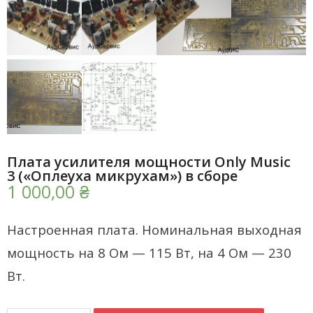
Магазин
Наши работы
Отзывы
Гарантия
Доставка и оплата
Плата усилителя мощности Only Music
3 («Оплеуха микрухам») в сборе
Статьи
1 000,00
₴
- Улучшение звучания усилителя: развеиваем мифы о
апгрейде
Настроенная плата. Номинальная выходная
- Последствия любительской установки Bluetooth модуля.
мощность на 8 Ом — 115 Вт, на 4 Ом — 230
Реальный случай
Вт.
- Аудиосистема для открытой площадки. Секреты
инсталляции