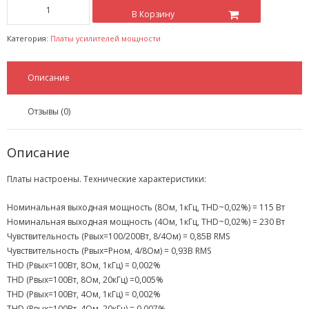
В Корзину
- Покупка усилителя после апгрейда. Случай с Амфитоном
Категория:
Платы усилителей мощности
- Конфигурирование и настройка акустических систем для
концертных залов
Описание
- Улучшаем звучание — подготовка помещения для
прослушивания музыки.
Отзывы (0)
- Выбираем автомагнитолу
Описание
Контакты
Платы настроены. Технические характеристики:
Cart (
0
Items)
Номинальная выходная мощность (8Ом, 1кГц, THD~0,02%) = 115 Вт
Номинальная выходная мощность (4Ом, 1кГц, THD~0,02%) = 230 Вт
Чувствительность (Pвых=100/200Вт, 8/4Ом) = 0,85В RMS
Чувствительность (Pвых=Pном, 4/8Ом) = 0,93В RMS
THD (Pвых=100Вт, 8Ом, 1кГц) = 0,002%
THD (Pвых=100Вт, 8Ом, 20кГц) =0,005%
THD (Pвых=100Вт, 4Ом, 1кГц) = 0,002%
THD (Pвых=100Вт, 4Ом, 20кГц) = 0,007%