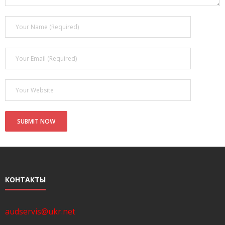
- Покупка усилителя после апгрейда. Случай с Амфитоном
- Конфигурирование и настройка акустических систем для
концертных залов
- Улучшаем звучание — подготовка помещения для
прослушивания музыки.
- Выбираем автомагнитолу
Контакты
Cart (
0
Items)
КОНТАКТЫ
audservis@ukr.net