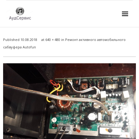
Услуги
Published
10.08.2018
at
640 × 480
in
Ремонт активного автомобильного
- Ремонт автомагнитол
сабвуфера Autofun
- Ремонт усилителей и AV-ресиверов
- Ремонт микшерных пультов и консолей
- Ремонт активной акустики
- Ремонт домашних кинотеатров
- Ремонт музыкальных центров
- Ремонт аудио для клубов, ресторанов, школ
- Изготовление усилителей