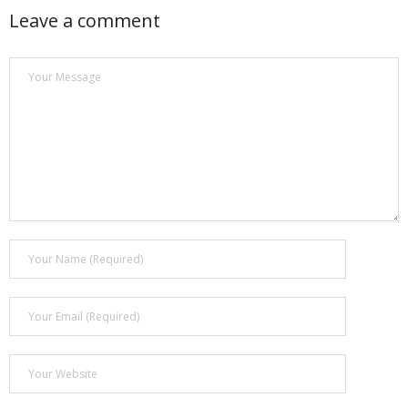
Leave a comment
- Покупка усилителя после апгрейда. Случай с Амфитоном
- Конфигурирование и настройка акустических систем для
концертных залов
- Улучшаем звучание — подготовка помещения для
прослушивания музыки.
- Выбираем автомагнитолу
Контакты
Cart (
0
Items)