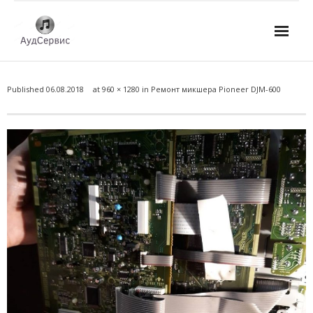
Услуги
Published
06.08.2018
at
960 × 1280
in
Ремонт микшера Pioneer DJM-600
- Ремонт автомагнитол
- Ремонт усилителей и AV-ресиверов
- Ремонт микшерных пультов и консолей
- Ремонт активной акустики
- Ремонт домашних кинотеатров
- Ремонт музыкальных центров
- Ремонт аудио для клубов, ресторанов, школ
- Изготовление усилителей