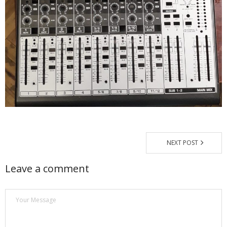
Магазин
Наши работы
Отзывы
Гарантия
Доставка и оплата
Статьи
NEXT POST
- Улучшение звучания усилителя: развеиваем мифы о
апгрейде
Leave a comment
- Последствия любительской установки Bluetooth модуля.
Реальный случай
- Аудиосистема для открытой площадки. Секреты
инсталляции