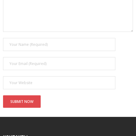
- Покупка усилителя после апгрейда. Случай с Амфитоном
- Конфигурирование и настройка акустических систем для
концертных залов
- Улучшаем звучание — подготовка помещения для
прослушивания музыки.
- Выбираем автомагнитолу
Контакты
Cart (
0
Items)