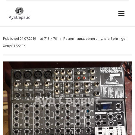
Услуги
Published
01.07.2019
at
718 × 764
in
Ремонт микшерного пульта Behringer
- Ремонт автомагнитол
Xenyx 1622 FX
- Ремонт усилителей и AV-ресиверов
- Ремонт микшерных пультов и консолей
- Ремонт активной акустики
- Ремонт домашних кинотеатров
- Ремонт музыкальных центров
- Ремонт аудио для клубов, ресторанов, школ
- Изготовление усилителей