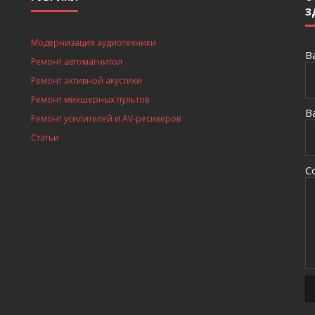
З
Модернизация аудиотехники
В
Ремонт автомагнитол
Ремонт активной акустики
Ремонт микшерных пультов
В
Ремонт усилителей и AV-ресиверов
Статьи
С