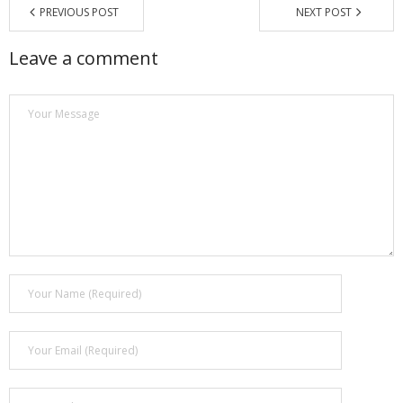
PREVIOUS POST
NEXT POST
- Покупка усилителя после апгрейда. Случай с Амфитоном
Leave a comment
- Конфигурирование и настройка акустических систем для
концертных залов
- Улучшаем звучание — подготовка помещения для
прослушивания музыки.
- Выбираем автомагнитолу
Контакты
Cart (
0
Items)