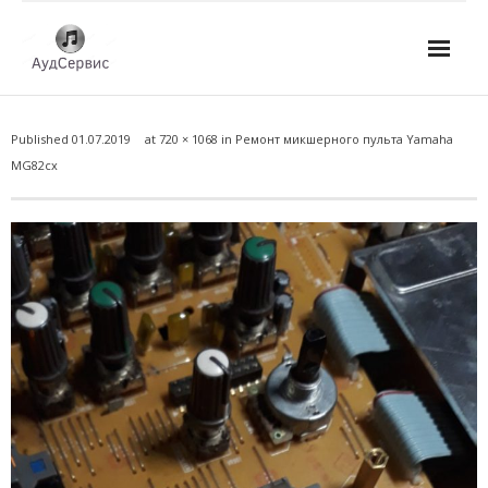
Услуги
Published
01.07.2019
at
720 × 1068
in
Ремонт микшерного пульта Yamaha
- Ремонт автомагнитол
MG82cx
- Ремонт усилителей и AV-ресиверов
- Ремонт микшерных пультов и консолей
- Ремонт активной акустики
- Ремонт домашних кинотеатров
- Ремонт музыкальных центров
- Ремонт аудио для клубов, ресторанов, школ
- Изготовление усилителей