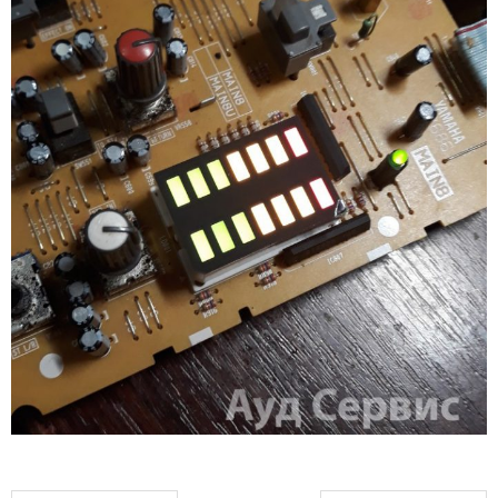
Магазин
Наши работы
Отзывы
Гарантия
Доставка и оплата
Статьи
- Улучшение звучания усилителя: развеиваем мифы о
апгрейде
- Последствия любительской установки Bluetooth модуля.
Реальный случай
- Аудиосистема для открытой площадки. Секреты
инсталляции