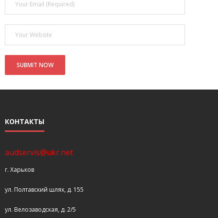
- Покупка усилителя после апгрейда. Случай с Амфитоном
- Конфигурирование и настройка акустических систем для
концертных залов
- Улучшаем звучание — подготовка помещения для
прослушивания музыки.
- Выбираем автомагнитолу
Контакты
КОНТАКТЫ
Cart (
0
Items)
audservis@ukr.net
г. Харьков
ул. Полтавский шлях, д. 155
ул. Велозаводская, д. 2/5