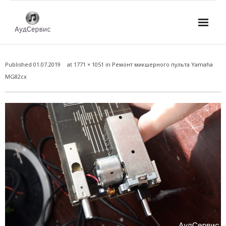
Услуги
Published
01.07.2019
at
1771 × 1051
in
Ремонт микшерного пульта Yamaha
- Ремонт автомагнитол
MG82cx
- Ремонт усилителей и AV-ресиверов
- Ремонт микшерных пультов и консолей
- Ремонт активной акустики
- Ремонт домашних кинотеатров
- Ремонт музыкальных центров
- Ремонт аудио для клубов, ресторанов, школ
- Изготовление усилителей