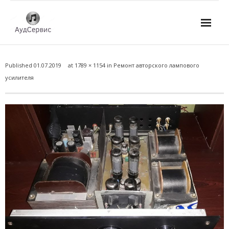
Услуги
Published
01.07.2019
at
1789 × 1154
in
Ремонт авторского лампового
- Ремонт автомагнитол
усилителя
- Ремонт усилителей и AV-ресиверов
- Ремонт микшерных пультов и консолей
- Ремонт активной акустики
- Ремонт домашних кинотеатров
- Ремонт музыкальных центров
- Ремонт аудио для клубов, ресторанов, школ
- Изготовление усилителей