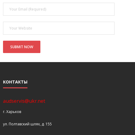
- Покупка усилителя после апгрейда. Случай с Амфитоном
- Конфигурирование и настройка акустических систем для
концертных залов
- Улучшаем звучание — подготовка помещения для
прослушивания музыки.
- Выбираем автомагнитолу
Контакты
КОНТАКТЫ
Cart (
0
Items)
audservis@ukr.net
г. Харьков
ул. Полтавский шлях, д. 155