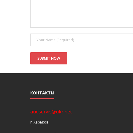
КОНТАКТЫ
audservis@ukr.net
г. Харьков