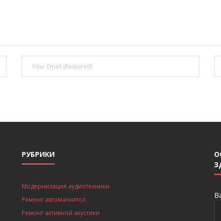
РУБРИКИ
О
З
Модернизация аудиотехники
В
Ремонт автомагнитол
Ремонт активной акустики