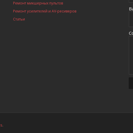
Ремонт микшерных пультов
В
Ремонт усилителей и AV-ресиверов
Статьи
С
ss
.