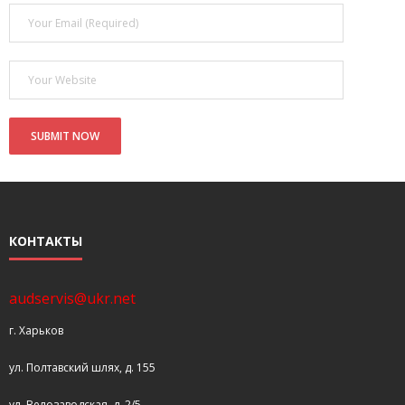
- Покупка усилителя после апгрейда. Случай с Амфитоном
- Конфигурирование и настройка акустических систем для
концертных залов
- Улучшаем звучание — подготовка помещения для
прослушивания музыки.
- Выбираем автомагнитолу
Контакты
КОНТАКТЫ
Cart (
0
Items)
audservis@ukr.net
г. Харьков
ул. Полтавский шлях, д. 155
ул. Велозаводская, д. 2/5