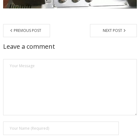
Магазин
Наши работы
PREVIOUS POST
NEXT POST
Отзывы
Leave a comment
Гарантия
Доставка и оплата
Статьи
- Улучшение звучания усилителя: развеиваем мифы о
апгрейде
- Последствия любительской установки Bluetooth модуля.
Реальный случай
- Аудиосистема для открытой площадки. Секреты
инсталляции