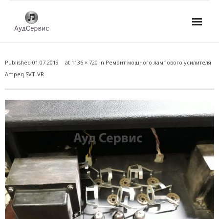
Услуги
Published
01.07.2019
at
1136 × 720
in
Ремонт мощного лампового усилителя
- Ремонт автомагнитол
Ampeq SVT-VR
- Ремонт усилителей и AV-ресиверов
- Ремонт микшерных пультов и консолей
- Ремонт активной акустики
- Ремонт домашних кинотеатров
- Ремонт музыкальных центров
- Ремонт аудио для клубов, ресторанов, школ
- Изготовление усилителей