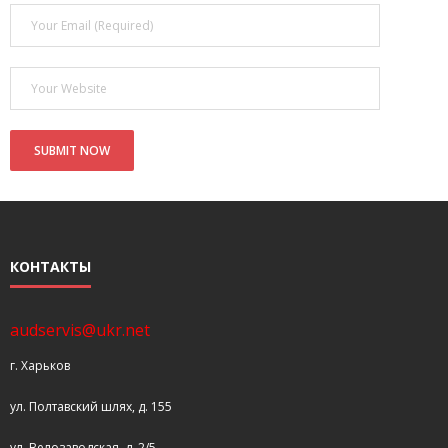
- Покупка усилителя после апгрейда. Случай с Амфитоном
- Конфигурирование и настройка акустических систем для
концертных залов
- Улучшаем звучание — подготовка помещения для
прослушивания музыки.
- Выбираем автомагнитолу
Контакты
КОНТАКТЫ
Cart (
0
Items)
audservis@ukr.net
г. Харьков
ул. Полтавский шлях, д. 155
ул. Велозаводская, д. 2/5