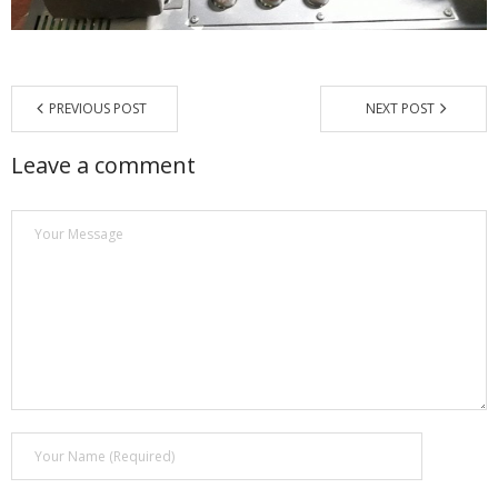
Магазин
Наши работы
PREVIOUS POST
NEXT POST
Отзывы
Leave a comment
Гарантия
Доставка и оплата
Статьи
- Улучшение звучания усилителя: развеиваем мифы о
апгрейде
- Последствия любительской установки Bluetooth модуля.
Реальный случай
- Аудиосистема для открытой площадки. Секреты
инсталляции