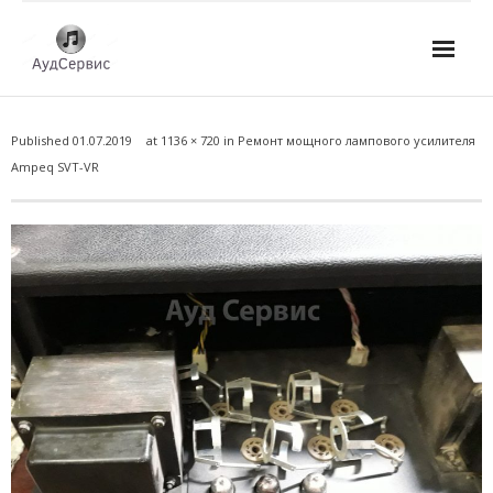
Услуги
Published
01.07.2019
at
1136 × 720
in
Ремонт мощного лампового усилителя
- Ремонт автомагнитол
Ampeq SVT-VR
- Ремонт усилителей и AV-ресиверов
- Ремонт микшерных пультов и консолей
- Ремонт активной акустики
- Ремонт домашних кинотеатров
- Ремонт музыкальных центров
- Ремонт аудио для клубов, ресторанов, школ
- Изготовление усилителей