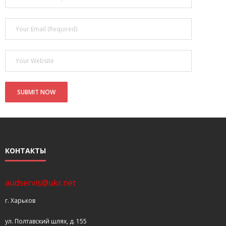
- Покупка усилителя после апгрейда. Случай с Амфитоном
- Конфигурирование и настройка акустических систем для
концертных залов
- Улучшаем звучание — подготовка помещения для
прослушивания музыки.
- Выбираем автомагнитолу
Контакты
Cart (
0
Items)
КОНТАКТЫ
audservis@ukr.net
г. Харьков
ул. Полтавский шлях, д. 155