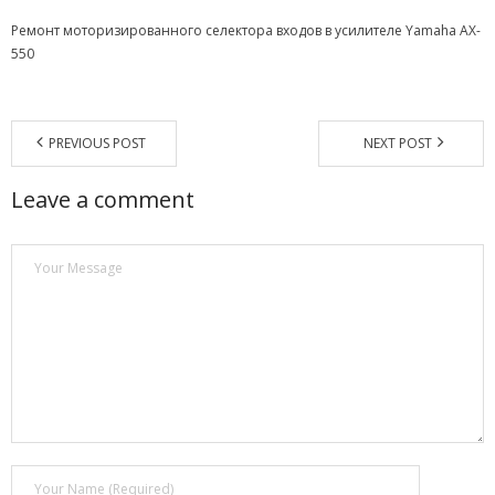
Ремонт моторизированного селектора входов в усилителе Yamaha AX-
Магазин
550
Наши работы
Отзывы
PREVIOUS POST
NEXT POST
Гарантия
Leave a comment
Доставка и оплата
Статьи
- Улучшение звучания усилителя: развеиваем мифы о
апгрейде
- Последствия любительской установки Bluetooth модуля.
Реальный случай
- Аудиосистема для открытой площадки. Секреты
инсталляции