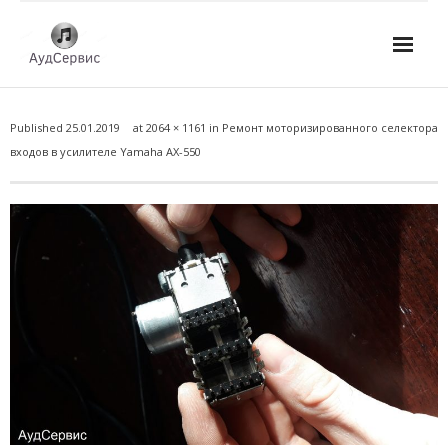
Услуги
Published
25.01.2019
at
2064 × 1161
in
Ремонт моторизированного селектора
- Ремонт автомагнитол
входов в усилителе Yamaha AX-550
- Ремонт усилителей и AV-ресиверов
- Ремонт микшерных пультов и консолей
- Ремонт активной акустики
- Ремонт домашних кинотеатров
- Ремонт музыкальных центров
- Ремонт аудио для клубов, ресторанов, школ
- Изготовление усилителей