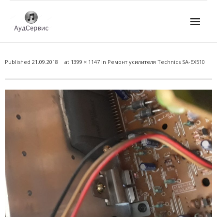
Услуги
Published
21.09.2018
at
1399 × 1147
in
Ремонт усилителя Technics SA-EX510
- Ремонт автомагнитол
- Ремонт усилителей и AV-ресиверов
- Ремонт микшерных пультов и консолей
- Ремонт активной акустики
- Ремонт домашних кинотеатров
- Ремонт музыкальных центров
- Ремонт аудио для клубов, ресторанов, школ
- Изготовление усилителей