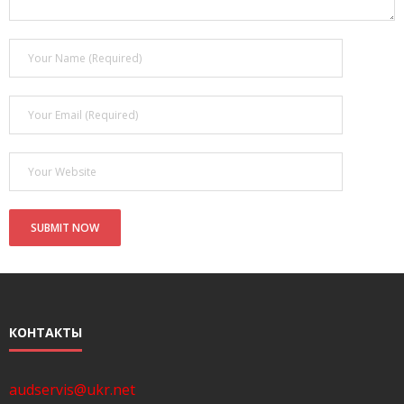
- Покупка усилителя после апгрейда. Случай с Амфитоном
- Конфигурирование и настройка акустических систем для
концертных залов
- Улучшаем звучание — подготовка помещения для
прослушивания музыки.
- Выбираем автомагнитолу
Контакты
Cart (
0
Items)
КОНТАКТЫ
audservis@ukr.net