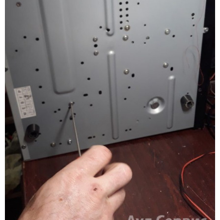
Магазин
Наши работы
Отзывы
Гарантия
Доставка и оплата
Статьи
- Улучшение звучания усилителя: развеиваем мифы о
апгрейде
- Последствия любительской установки Bluetooth модуля.
Реальный случай
- Аудиосистема для открытой площадки. Секреты
инсталляции