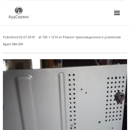
Услуги
Published
02.07.2019
at
720 × 1216
in
Ремонт трансляционного усилителя
- Ремонт автомагнитол
Apart MA 200
- Ремонт усилителей и AV-ресиверов
- Ремонт микшерных пультов и консолей
- Ремонт активной акустики
- Ремонт домашних кинотеатров
- Ремонт музыкальных центров
- Ремонт аудио для клубов, ресторанов, школ
- Изготовление усилителей