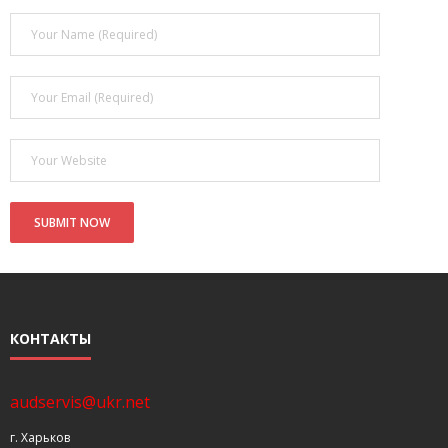
- Покупка усилителя после апгрейда. Случай с Амфитоном
- Конфигурирование и настройка акустических систем для
концертных залов
- Улучшаем звучание — подготовка помещения для
прослушивания музыки.
- Выбираем автомагнитолу
Контакты
Cart (
0
Items)
КОНТАКТЫ
audservis@ukr.net
г. Харьков