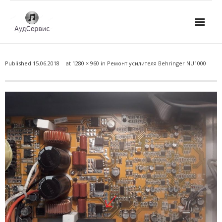
Услуги
Published
15.06.2018
at
1280 × 960
in
Ремонт усилителя Behringer NU1000
- Ремонт автомагнитол
- Ремонт усилителей и AV-ресиверов
- Ремонт микшерных пультов и консолей
- Ремонт активной акустики
- Ремонт домашних кинотеатров
- Ремонт музыкальных центров
- Ремонт аудио для клубов, ресторанов, школ
- Изготовление усилителей