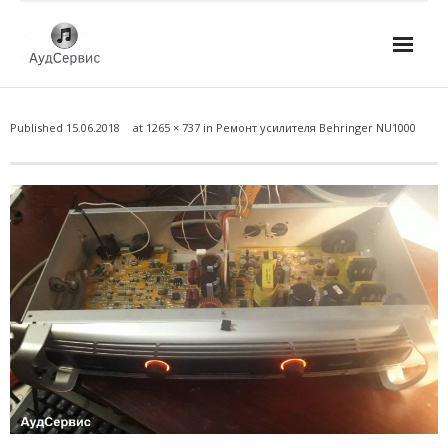
Услуги
Published
15.06.2018
at
1265 × 737
in
Ремонт усилителя Behringer NU1000
- Ремонт автомагнитол
- Ремонт усилителей и AV-ресиверов
- Ремонт микшерных пультов и консолей
- Ремонт активной акустики
- Ремонт домашних кинотеатров
- Ремонт музыкальных центров
- Ремонт аудио для клубов, ресторанов, школ
- Изготовление усилителей