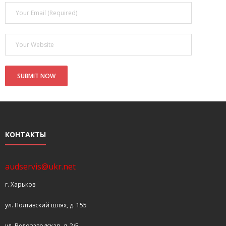
- Покупка усилителя после апгрейда. Случай с Амфитоном
- Конфигурирование и настройка акустических систем для
концертных залов
- Улучшаем звучание — подготовка помещения для
прослушивания музыки.
- Выбираем автомагнитолу
Контакты
КОНТАКТЫ
Cart (
0
Items)
audservis@ukr.net
г. Харьков
ул. Полтавский шлях, д. 155
ул. Велозаводская, д. 2/5