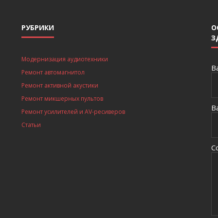
РУБРИКИ
О
З
Модернизация аудиотехники
В
Ремонт автомагнитол
Ремонт активной акустики
Ремонт микшерных пультов
В
Ремонт усилителей и AV-ресиверов
Статьи
С