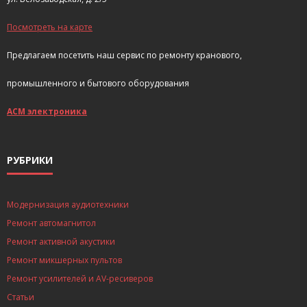
- Покупка усилителя после апгрейда. Случай с Амфитоном
Посмотреть на карте
- Конфигурирование и настройка акустических систем для
Предлагаем посетить наш сервис по ремонту кранового,
концертных залов
промышленного и бытового оборудования
- Улучшаем звучание — подготовка помещения для
прослушивания музыки.
АСМ электроника
- Выбираем автомагнитолу
РУБРИКИ
Контакты
Cart (
0
Items)
Модернизация аудиотехники
Ремонт автомагнитол
Ремонт активной акустики
Ремонт микшерных пультов
Ремонт усилителей и AV-ресиверов
Статьи