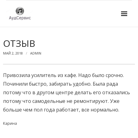
Услуги
ОТЗЫВ
- Ремонт автомагнитол
МАЙ 2, 2018
ADMIN
- Ремонт усилителей и AV-ресиверов
- Ремонт микшерных пультов и консолей
Привозила усилитель из кафе. Надо было срочно.
Починили быстро, забирать удобно. Была рада
- Ремонт активной акустики
потому что в другом центре делать его отказались
- Ремонт домашних кинотеатров
потому что самодельные не ремонтируют. Уже
больше чем пол года работает, все нормально.
- Ремонт музыкальных центров
Карина
- Ремонт аудио для клубов, ресторанов, школ
- Изготовление усилителей