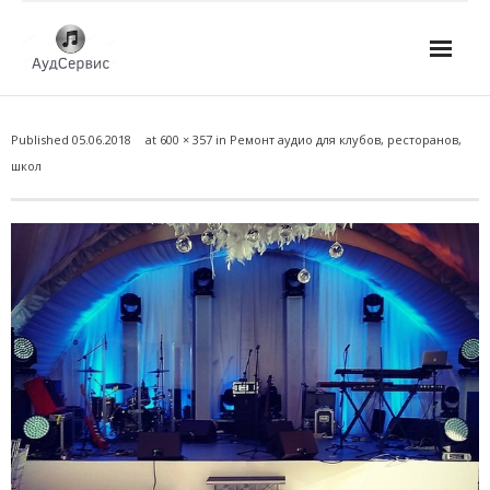
Услуги
Published
05.06.2018
at
600 × 357
in
Ремонт аудио для клубов, ресторанов,
- Ремонт автомагнитол
школ
- Ремонт усилителей и AV-ресиверов
- Ремонт микшерных пультов и консолей
- Ремонт активной акустики
- Ремонт домашних кинотеатров
- Ремонт музыкальных центров
- Ремонт аудио для клубов, ресторанов, школ
- Изготовление усилителей