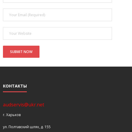
- Покупка усилителя после апгрейда. Случай с Амфитоном
- Конфигурирование и настройка акустических систем для
концертных залов
- Улучшаем звучание — подготовка помещения для
прослушивания музыки.
- Выбираем автомагнитолу
Контакты
Cart (
0
Items)
КОНТАКТЫ
audservis@ukr.net
г. Харьков
ул. Полтавский шлях, д. 155