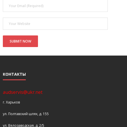
- Покупка усилителя после апгрейда. Случай с Амфитоном
- Конфигурирование и настройка акустических систем для
концертных залов
- Улучшаем звучание — подготовка помещения для
прослушивания музыки.
- Выбираем автомагнитолу
Контакты
КОНТАКТЫ
Cart (
0
Items)
audservis@ukr.net
г. Харьков
ул. Полтавский шлях, д. 155
ул. Велозаводская, д. 2/5