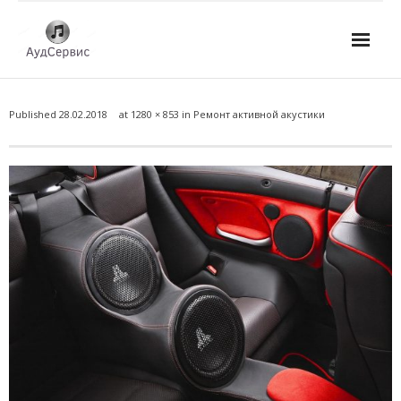
Услуги
Published
28.02.2018
at
1280 × 853
in
Ремонт активной акустики
- Ремонт автомагнитол
- Ремонт усилителей и AV-ресиверов
- Ремонт микшерных пультов и консолей
- Ремонт активной акустики
- Ремонт домашних кинотеатров
- Ремонт музыкальных центров
- Ремонт аудио для клубов, ресторанов, школ
- Изготовление усилителей