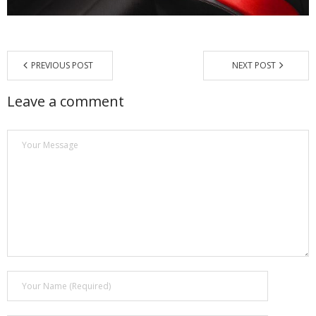
Магазин
Наши работы
PREVIOUS POST
NEXT POST
Отзывы
Leave a comment
Гарантия
Доставка и оплата
Статьи
- Улучшение звучания усилителя: развеиваем мифы о
апгрейде
- Последствия любительской установки Bluetooth модуля.
Реальный случай
- Аудиосистема для открытой площадки. Секреты
инсталляции