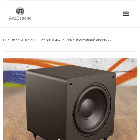
Услуги
Published
28.02.2018
at
580 × 452
in
Ремонт активной акустики
- Ремонт автомагнитол
- Ремонт усилителей и AV-ресиверов
- Ремонт микшерных пультов и консолей
- Ремонт активной акустики
- Ремонт домашних кинотеатров
- Ремонт музыкальных центров
- Ремонт аудио для клубов, ресторанов, школ
- Изготовление усилителей