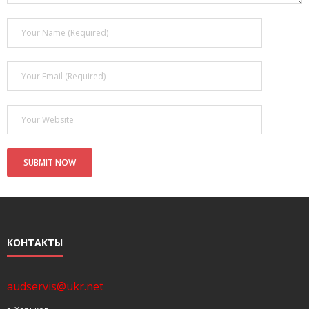
- Покупка усилителя после апгрейда. Случай с Амфитоном
- Конфигурирование и настройка акустических систем для
концертных залов
- Улучшаем звучание — подготовка помещения для
прослушивания музыки.
- Выбираем автомагнитолу
Контакты
Cart (
0
Items)
КОНТАКТЫ
audservis@ukr.net