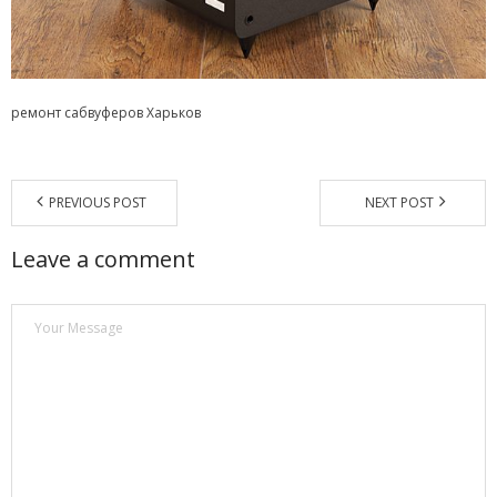
Магазин
Наши работы
ремонт сабвуферов Харьков
Отзывы
Гарантия
PREVIOUS POST
NEXT POST
Доставка и оплата
Leave a comment
Статьи
- Улучшение звучания усилителя: развеиваем мифы о
апгрейде
- Последствия любительской установки Bluetooth модуля.
Реальный случай
- Аудиосистема для открытой площадки. Секреты
инсталляции