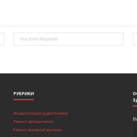
РУБРИКИ
О
З
Модернизация аудиотехники
В
Ремонт автомагнитол
Ремонт активной акустики