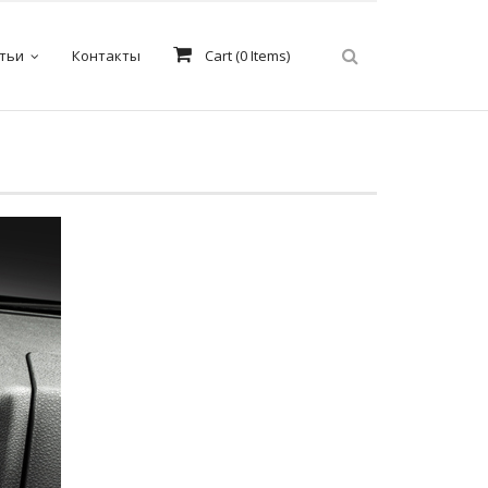
тьи
Контакты
Cart (
0
Items)