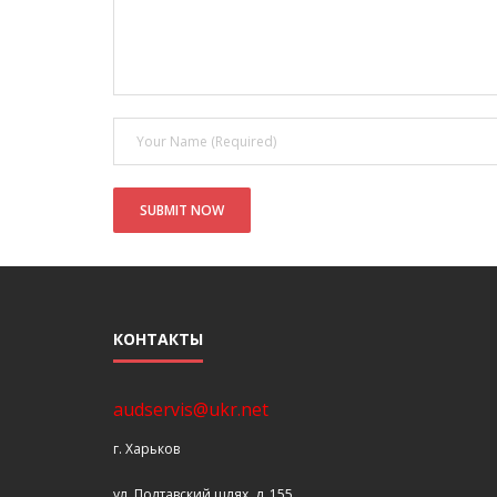
КОНТАКТЫ
audservis@ukr.net
г. Харьков
ул. Полтавский шлях, д. 155