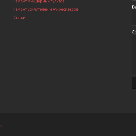
Ремонт микшерных пультов
В
Ремонт усилителей и AV-ресиверов
Статьи
С
ss
.