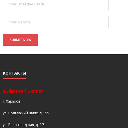
- Покупка усилителя после апгрейда. Случай с Амфитоном
- Конфигурирование и настройка акустических систем для
концертных залов
- Улучшаем звучание — подготовка помещения для
прослушивания музыки.
- Выбираем автомагнитолу
Контакты
КОНТАКТЫ
Cart (
0
Items)
audservis@ukr.net
г. Харьков
ул. Полтавский шлях, д. 155
ул. Велозаводская, д. 2/5