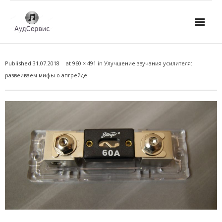
Услуги
Published
31.07.2018
at
960 × 491
in
Улучшение звучания усилителя:
- Ремонт автомагнитол
развеиваем мифы о апгрейде
- Ремонт усилителей и AV-ресиверов
- Ремонт микшерных пультов и консолей
- Ремонт активной акустики
- Ремонт домашних кинотеатров
- Ремонт музыкальных центров
- Ремонт аудио для клубов, ресторанов, школ
- Изготовление усилителей