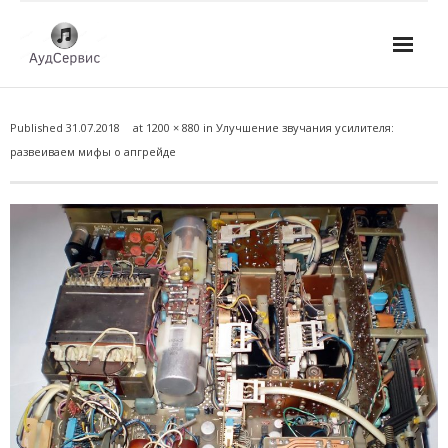
Услуги
Published
31.07.2018
at
1200 × 880
in
Улучшение звучания усилителя:
- Ремонт автомагнитол
развеиваем мифы о апгрейде
- Ремонт усилителей и AV-ресиверов
- Ремонт микшерных пультов и консолей
- Ремонт активной акустики
- Ремонт домашних кинотеатров
- Ремонт музыкальных центров
- Ремонт аудио для клубов, ресторанов, школ
- Изготовление усилителей