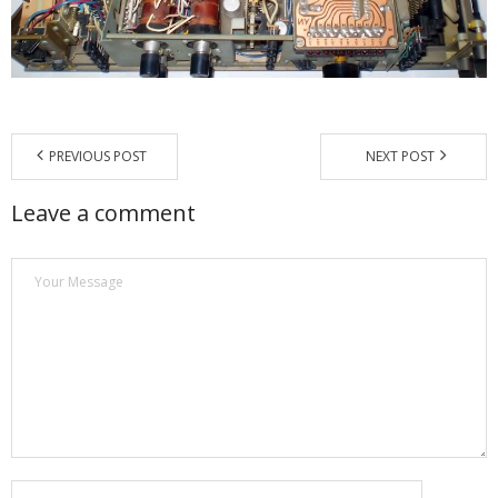
Магазин
Наши работы
Отзывы
PREVIOUS POST
NEXT POST
Гарантия
Leave a comment
Доставка и оплата
Статьи
- Улучшение звучания усилителя: развеиваем мифы о
апгрейде
- Последствия любительской установки Bluetooth модуля.
Реальный случай
- Аудиосистема для открытой площадки. Секреты
инсталляции