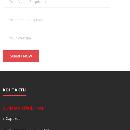
- Покупка усилителя после апгрейда. Случай с Амфитоном
- Конфигурирование и настройка акустических систем для
концертных залов
- Улучшаем звучание — подготовка помещения для
прослушивания музыки.
- Выбираем автомагнитолу
Контакты
Cart (
0
Items)
КОНТАКТЫ
audservis@ukr.net
г. Харьков