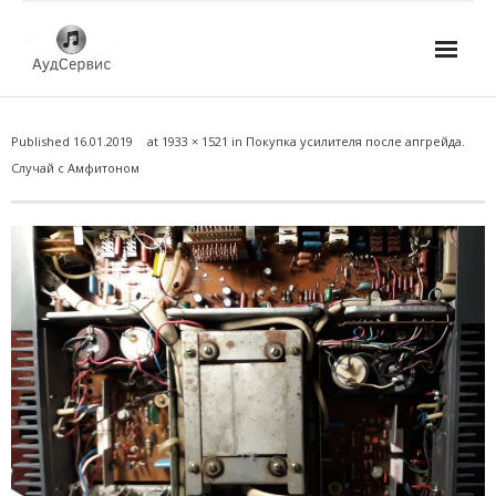
Услуги
Published
16.01.2019
at
1933 × 1521
in
Покупка усилителя после апгрейда.
- Ремонт автомагнитол
Случай с Амфитоном
- Ремонт усилителей и AV-ресиверов
- Ремонт микшерных пультов и консолей
- Ремонт активной акустики
- Ремонт домашних кинотеатров
- Ремонт музыкальных центров
- Ремонт аудио для клубов, ресторанов, школ
- Изготовление усилителей