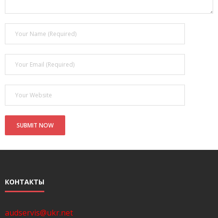
- Покупка усилителя после апгрейда. Случай с Амфитоном
- Конфигурирование и настройка акустических систем для
концертных залов
- Улучшаем звучание — подготовка помещения для
прослушивания музыки.
- Выбираем автомагнитолу
Контакты
Cart (
0
Items)
КОНТАКТЫ
audservis@ukr.net