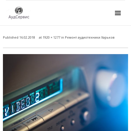
Услуги
Published
16.02.2018
at
1920 × 1277
in
Ремонт аудиотехники Харьков
- Ремонт автомагнитол
- Ремонт усилителей и AV-ресиверов
- Ремонт микшерных пультов и консолей
- Ремонт активной акустики
- Ремонт домашних кинотеатров
- Ремонт музыкальных центров
- Ремонт аудио для клубов, ресторанов, школ
- Изготовление усилителей