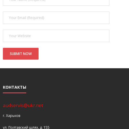
- Покупка усилителя после апгрейда. Случай с Амфитоном
- Конфигурирование и настройка акустических систем для
концертных залов
- Улучшаем звучание — подготовка помещения для
прослушивания музыки.
- Выбираем автомагнитолу
Контакты
Cart (
0
Items)
КОНТАКТЫ
audservis@ukr.net
г. Харьков
ул. Полтавский шлях, д. 155