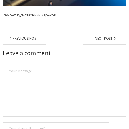
Магазин
Ремонт аудиотехники Харьков
Наши работы
Отзывы
PREVIOUS POST
NEXT POST
Гарантия
Leave a comment
Доставка и оплата
Статьи
- Улучшение звучания усилителя: развеиваем мифы о
апгрейде
- Последствия любительской установки Bluetooth модуля.
Реальный случай
- Аудиосистема для открытой площадки. Секреты
инсталляции