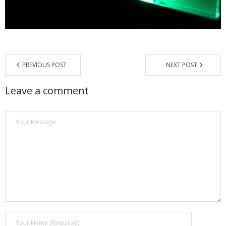
Магазин
Наши работы
Отзывы
PREVIOUS POST
NEXT POST
Гарантия
Leave a comment
Доставка и оплата
Статьи
- Улучшение звучания усилителя: развеиваем мифы о
апгрейде
- Последствия любительской установки Bluetooth модуля.
Реальный случай
- Аудиосистема для открытой площадки. Секреты
инсталляции