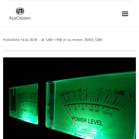
Услуги
Published
16.02.2018
at
1280 × 960
in
vu-meter-70433_1280
- Ремонт автомагнитол
- Ремонт усилителей и AV-ресиверов
- Ремонт микшерных пультов и консолей
- Ремонт активной акустики
- Ремонт домашних кинотеатров
- Ремонт музыкальных центров
- Ремонт аудио для клубов, ресторанов, школ
- Изготовление усилителей