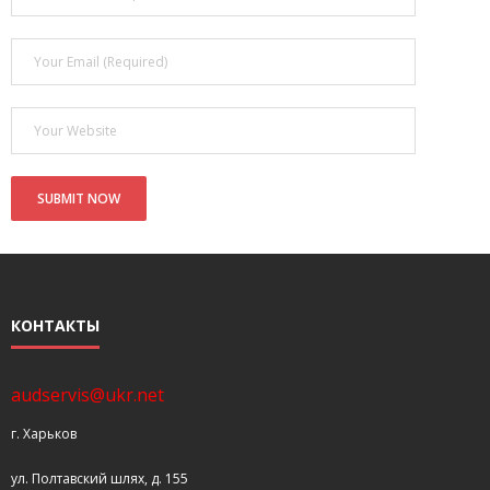
- Покупка усилителя после апгрейда. Случай с Амфитоном
- Конфигурирование и настройка акустических систем для
концертных залов
- Улучшаем звучание — подготовка помещения для
прослушивания музыки.
- Выбираем автомагнитолу
Контакты
Cart (
0
Items)
КОНТАКТЫ
audservis@ukr.net
г. Харьков
ул. Полтавский шлях, д. 155