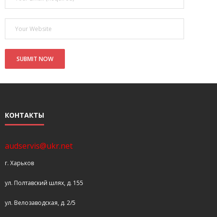
- Покупка усилителя после апгрейда. Случай с Амфитоном
- Конфигурирование и настройка акустических систем для
концертных залов
- Улучшаем звучание — подготовка помещения для
прослушивания музыки.
- Выбираем автомагнитолу
КОНТАКТЫ
Контакты
Cart (
0
Items)
audservis@ukr.net
г. Харьков
ул. Полтавский шлях, д. 155
ул. Велозаводская, д. 2/5