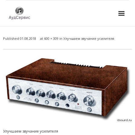
Услуги
Published
01.08.2018
at
600 × 309
in
Улучшаем звучание усилителя
- Ремонт автомагнитол
- Ремонт усилителей и AV-ресиверов
- Ремонт микшерных пультов и консолей
- Ремонт активной акустики
- Ремонт домашних кинотеатров
- Ремонт музыкальных центров
- Ремонт аудио для клубов, ресторанов, школ
Улучшаем звучание усилителя
- Изготовление усилителей