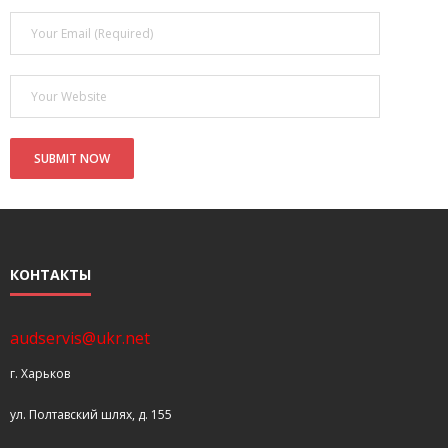
- Покупка усилителя после апгрейда. Случай с Амфитоном
- Конфигурирование и настройка акустических систем для
концертных залов
- Улучшаем звучание — подготовка помещения для
прослушивания музыки.
- Выбираем автомагнитолу
Контакты
КОНТАКТЫ
Cart (
0
Items)
audservis@ukr.net
г. Харьков
ул. Полтавский шлях, д. 155