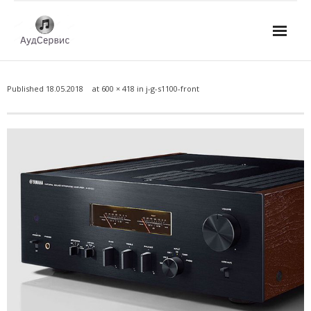
Услуги
Published
18.05.2018
at
600 × 418
in
j-g-s1100-front
- Ремонт автомагнитол
- Ремонт усилителей и AV-ресиверов
- Ремонт микшерных пультов и консолей
- Ремонт активной акустики
- Ремонт домашних кинотеатров
- Ремонт музыкальных центров
- Ремонт аудио для клубов, ресторанов, школ
- Изготовление усилителей