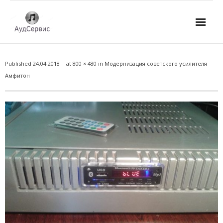
Услуги
Published
24.04.2018
at
800 × 480
in
Модернизация советского усилителя
- Ремонт автомагнитол
Амфитон
- Ремонт усилителей и AV-ресиверов
- Ремонт микшерных пультов и консолей
- Ремонт активной акустики
- Ремонт домашних кинотеатров
- Ремонт музыкальных центров
- Ремонт аудио для клубов, ресторанов, школ
- Изготовление усилителей