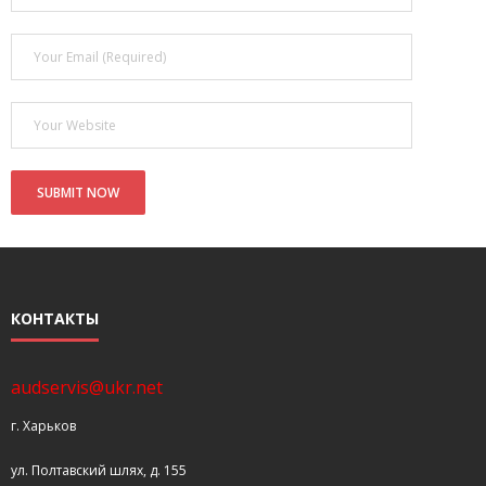
- Покупка усилителя после апгрейда. Случай с Амфитоном
- Конфигурирование и настройка акустических систем для
концертных залов
- Улучшаем звучание — подготовка помещения для
прослушивания музыки.
- Выбираем автомагнитолу
Контакты
Cart (
0
Items)
КОНТАКТЫ
audservis@ukr.net
г. Харьков
ул. Полтавский шлях, д. 155