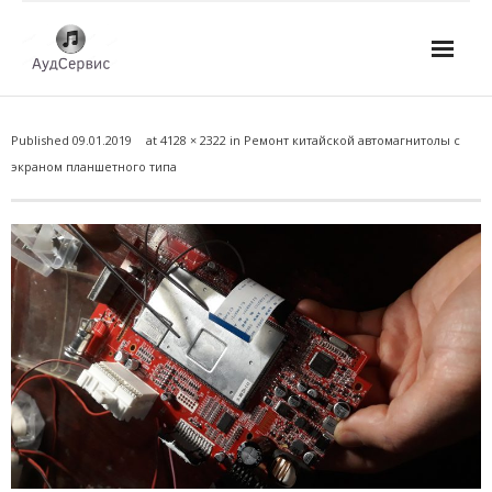
Услуги
Published
09.01.2019
at
4128 × 2322
in
Ремонт китайской автомагнитолы с
- Ремонт автомагнитол
экраном планшетного типа
- Ремонт усилителей и AV-ресиверов
- Ремонт микшерных пультов и консолей
- Ремонт активной акустики
- Ремонт домашних кинотеатров
- Ремонт музыкальных центров
- Ремонт аудио для клубов, ресторанов, школ
- Изготовление усилителей