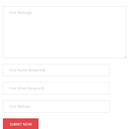
- Покупка усилителя после апгрейда. Случай с Амфитоном
- Конфигурирование и настройка акустических систем для
концертных залов
- Улучшаем звучание — подготовка помещения для
прослушивания музыки.
- Выбираем автомагнитолу
Контакты
Cart (
0
Items)