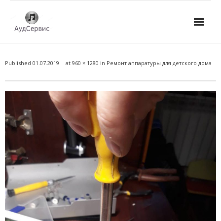
Услуги
Published
01.07.2019
at
960 × 1280
in
Ремонт аппаратуры для детского дома
- Ремонт автомагнитол
- Ремонт усилителей и AV-ресиверов
- Ремонт микшерных пультов и консолей
- Ремонт активной акустики
- Ремонт домашних кинотеатров
- Ремонт музыкальных центров
- Ремонт аудио для клубов, ресторанов, школ
- Изготовление усилителей