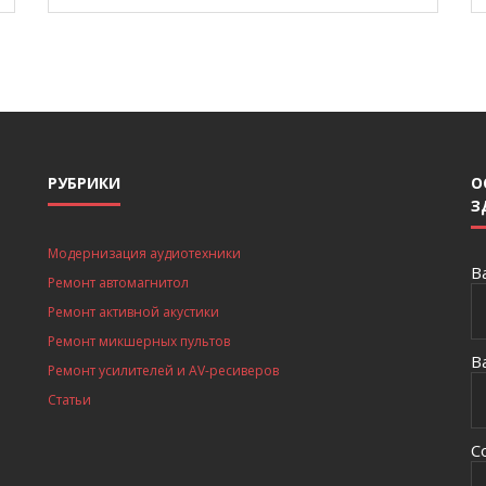
РУБРИКИ
О
З
Модернизация аудиотехники
В
Ремонт автомагнитол
Ремонт активной акустики
Ремонт микшерных пультов
В
Ремонт усилителей и AV-ресиверов
Статьи
С