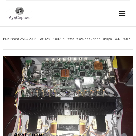
Услуги
Published
25.04.2018
at
1239 × 847
in
Ремонт AV-ресивера Onkyo TX-NR3007
- Ремонт автомагнитол
- Ремонт усилителей и AV-ресиверов
- Ремонт микшерных пультов и консолей
- Ремонт активной акустики
- Ремонт домашних кинотеатров
- Ремонт музыкальных центров
- Ремонт аудио для клубов, ресторанов, школ
- Изготовление усилителей