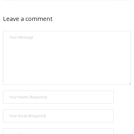
- Покупка усилителя после апгрейда. Случай с Амфитоном
Leave a comment
- Конфигурирование и настройка акустических систем для
концертных залов
- Улучшаем звучание — подготовка помещения для
прослушивания музыки.
- Выбираем автомагнитолу
Контакты
Cart (
0
Items)