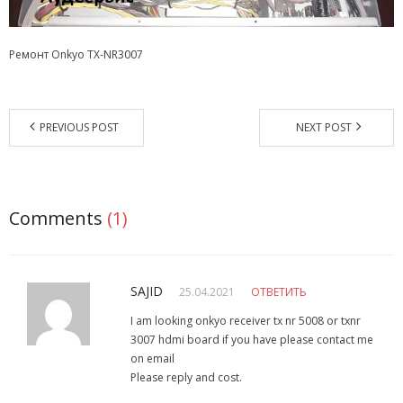
Магазин
Ремонт Onkyo TX-NR3007
Наши работы
Отзывы
PREVIOUS POST
NEXT POST
Гарантия
Доставка и оплата
Comments
(1)
Статьи
- Улучшение звучания усилителя: развеиваем мифы о
апгрейде
SAJID
25.04.2021
ОТВЕТИТЬ
- Последствия любительской установки Bluetooth модуля.
I am looking onkyo receiver tx nr 5008 or txnr
Реальный случай
3007 hdmi board if you have please contact me
on email
- Аудиосистема для открытой площадки. Секреты
Please reply and cost.
инсталляции