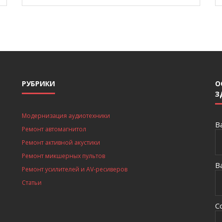
РУБРИКИ
О
З
Модернизация аудиотехники
В
Ремонт автомагнитол
Ремонт активной акустики
Ремонт микшерных пультов
В
Ремонт усилителей и AV-ресиверов
Статьи
С