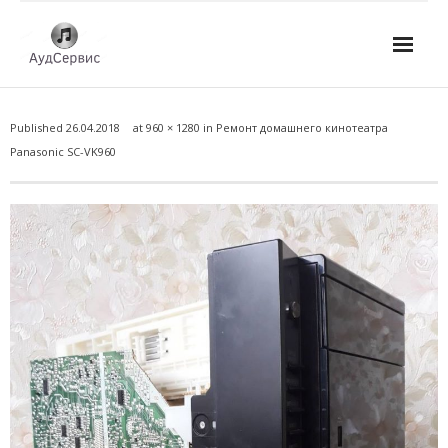
Услуги
Published
26.04.2018
at
960 × 1280
in
Ремонт домашнего кинотеатра
- Ремонт автомагнитол
Panasonic SС-VK960
- Ремонт усилителей и AV-ресиверов
- Ремонт микшерных пультов и консолей
- Ремонт активной акустики
- Ремонт домашних кинотеатров
- Ремонт музыкальных центров
- Ремонт аудио для клубов, ресторанов, школ
- Изготовление усилителей