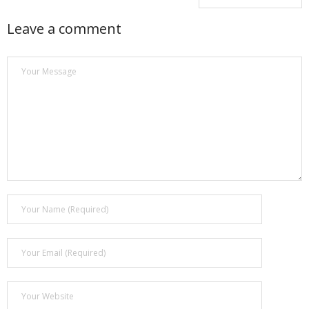
- Покупка усилителя после апгрейда. Случай с Амфитоном
Leave a comment
- Конфигурирование и настройка акустических систем для
концертных залов
- Улучшаем звучание — подготовка помещения для
прослушивания музыки.
- Выбираем автомагнитолу
Контакты
Cart (
0
Items)