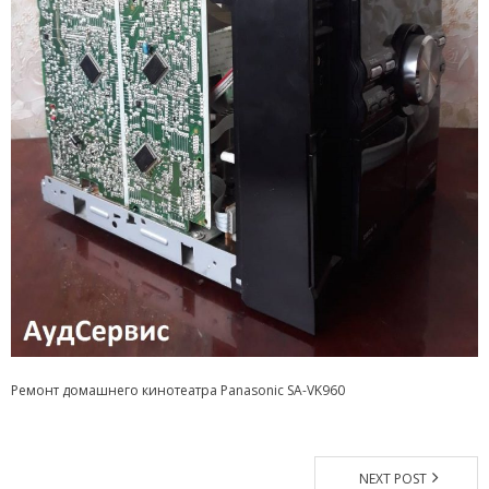
Магазин
Наши работы
Отзывы
Гарантия
Доставка и оплата
Статьи
- Улучшение звучания усилителя: развеиваем мифы о
апгрейде
- Последствия любительской установки Bluetooth модуля.
Ремонт домашнего кинотеатра Panasonic SА-VK960
Реальный случай
- Аудиосистема для открытой площадки. Секреты
инсталляции
NEXT POST